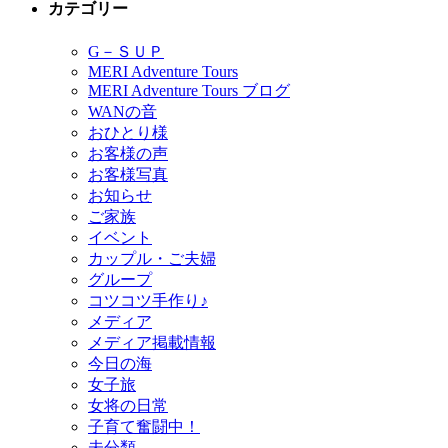
カテゴリー
G－ＳＵＰ
MERI Adventure Tours
MERI Adventure Tours ブログ
WANの音
おひとり様
お客様の声
お客様写真
お知らせ
ご家族
イベント
カップル・ご夫婦
グループ
コツコツ手作り♪
メディア
メディア掲載情報
今日の海
女子旅
女将の日常
子育て奮闘中！
未分類