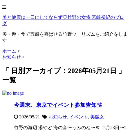
美と健康は一日にしてならず♡竹野の女将 宮崎裕紀のブロ
グ
美・遊・食で五感を喜ばせる竹野ツーリズムをご紹介をしま
す
ホーム
>
お知らせ
>
「 日別アーカイブ：2026年05月21日 」
一覧
今週末、東京でイベント参加告知🫧
2026/05/21
お知らせ
,
イベント
,
美魔女
竹野の海辺 湯やど 海の音〜うみのね〜📅 5月23日〜5