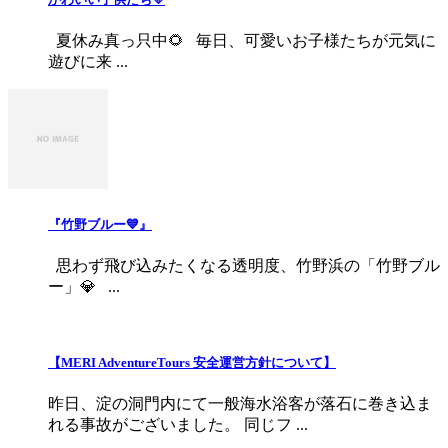
夏休み真っ只中🌻 毎日、可愛いお子様たちが元気に
遊びに来 ...
『竹野ブルー💙』
思わず飛び込みたくなる透明度、竹野浜の「竹野ブル
ー」💎 ...
【MERI AdventureTours 安全運営方針について】
昨日、淀の洞門内にて一般海水浴客が落石に巻き込ま
れる事故がございました。 同じフ ...