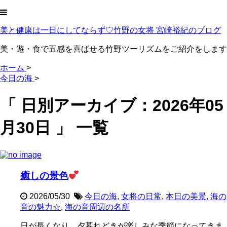
美と健康は一日にしてならず♡竹野の女将 宮崎裕紀のブログ
美・遊・食で五感を喜ばせる竹野ツーリズムをご紹介をします
ホーム
>
今日の海
>
「 日別アーカイブ：2026年05
月30日 」 一覧
癒しの景色
2026/05/30
今日の海
,
女将の日常
,
本日の美景
,
海の
音の魅力☆
,
海の音周辺の名所
日が長くなり、夕暮れどきが楽しみな季節になってきま