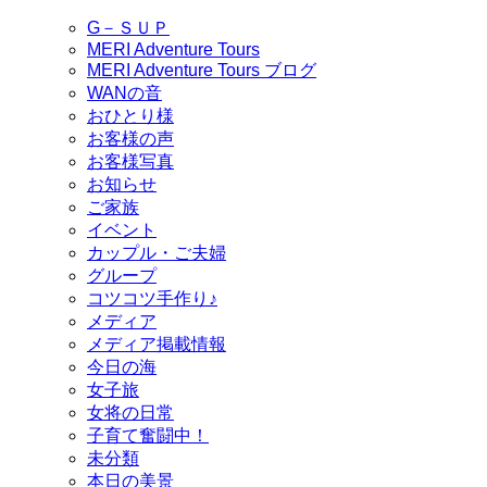
G－ＳＵＰ
MERI Adventure Tours
MERI Adventure Tours ブログ
WANの音
おひとり様
お客様の声
お客様写真
お知らせ
ご家族
イベント
カップル・ご夫婦
グループ
コツコツ手作り♪
メディア
メディア掲載情報
今日の海
女子旅
女将の日常
子育て奮闘中！
未分類
本日の美景