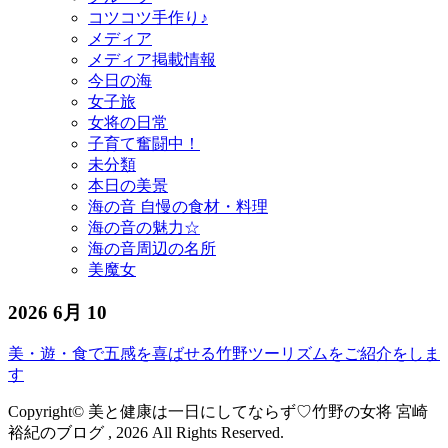
コツコツ手作り♪
メディア
メディア掲載情報
今日の海
女子旅
女将の日常
子育て奮闘中！
未分類
本日の美景
海の音 自慢の食材・料理
海の音の魅力☆
海の音周辺の名所
美魔女
2026 6月 10
美・遊・食で五感を喜ばせる竹野ツーリズムをご紹介をしま
す
Copyright© 美と健康は一日にしてならず♡竹野の女将 宮崎
裕紀のブログ , 2026 All Rights Reserved.