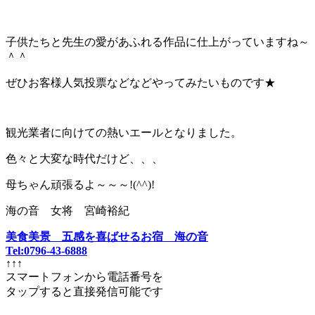
子供たちと先生の愛があふれる作品に仕上がっていますね～
＾＾
ぜひお客様人気投票などなどやってみたいものです★
観光業者に向けての熱いエールとなりました。
色々と大変な時代だけど、、、
母ちゃん頑張るよ～～～!(^^)!
海の音 女将 宮崎裕紀
美食美景 五感を喜ばせるお宿 海の音
Tel:0796-43-6888
↑↑↑
スマートフォンから電話番号を
タップすると直接発信可能です