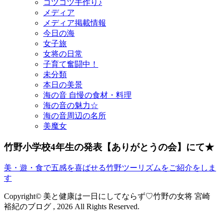
コツコツ手作り♪
メディア
メディア掲載情報
今日の海
女子旅
女将の日常
子育て奮闘中！
未分類
本日の美景
海の音 自慢の食材・料理
海の音の魅力☆
海の音周辺の名所
美魔女
竹野小学校4年生の発表【ありがとうの会】にて★
美・遊・食で五感を喜ばせる竹野ツーリズムをご紹介をしま
す
Copyright© 美と健康は一日にしてならず♡竹野の女将 宮崎
裕紀のブログ , 2026 All Rights Reserved.