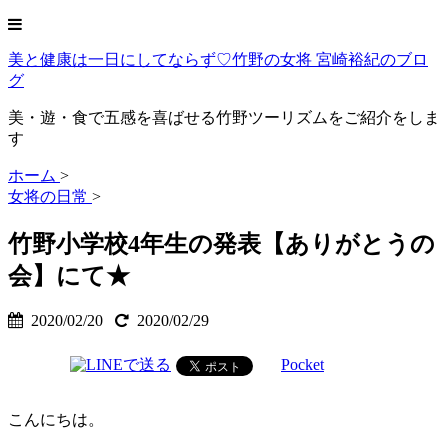
美と健康は一日にしてならず♡竹野の女将 宮崎裕紀のブロ
グ
美・遊・食で五感を喜ばせる竹野ツーリズムをご紹介をしま
す
ホーム
>
女将の日常
>
竹野小学校4年生の発表【ありがとうの
会】にて★
2020/02/20
2020/02/29
Pocket
こんにちは。