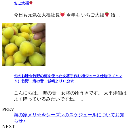
ちご大福
今日も元気な大福社長
今年も いちご大福
始 ...
旬のお味☆竹野の梅を使った女将手作り梅ジュース仕込中（＾ｖ
＾）竹野 海の音 城崎より15分☆
こんにちは。 海の音 女将のゆうきです。 太平洋側は
よく降っているみたいですね。 ...
PREV
海の家メリ☆今シーズンのスケジュールについてお知
らせ♪
NEXT