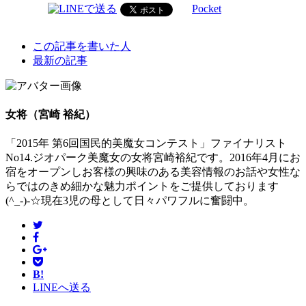
Pocket
The
この記事を書いた人
following
最新の記事
two
tabs
change
content
女将（宮崎 裕紀）
below.
「2015年 第6回国民的美魔女コンテスト」ファイナリスト
No14.ジオパーク美魔女の女将宮崎裕紀です。2016年4月にお
宿をオープンしお客様の興味のある美容情報のお話や女性な
らではのきめ細かな魅力ポイントをご提供しております
(^_-)-☆現在3児の母として日々パワフルに奮闘中。
B!
LINEへ送る