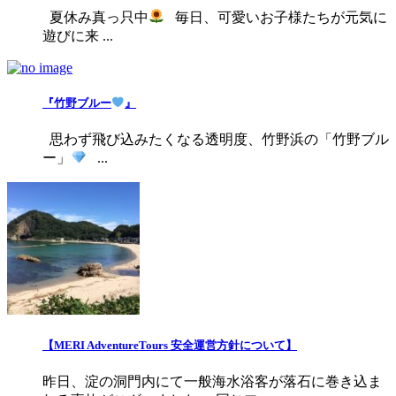
夏休み真っ只中
毎日、可愛いお子様たちが元気に
遊びに来 ...
『竹野ブルー
』
思わず飛び込みたくなる透明度、竹野浜の「竹野ブル
ー」
...
【MERI AdventureTours 安全運営方針について】
昨日、淀の洞門内にて一般海水浴客が落石に巻き込ま