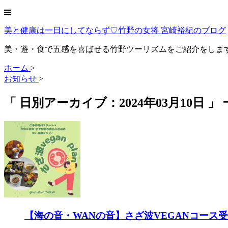
美と健康は一日にしてならず♡竹野の女将 宮崎裕紀のブログ
美・遊・食で五感を喜ばせる竹野ツーリズムをご紹介をしま
ホーム
>
お知らせ
>
「 日別アーカイブ：2024年03月10日 」
【海の音・WANの音】さざ波VEGANコース