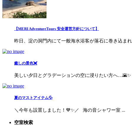
【MERI AdventureTours 安全運営方針について】
昨日、淀の洞門内にて一般海水浴客が落石に巻き込まれる事
癒しの景色💓
美しい夕日とグラデーションの空に浸りたい方へ…🌇✨ ..
夏のマストアイテム💦
＼今年も設置しました！💙✨／ 海の音シャワー室 ...
空室検索