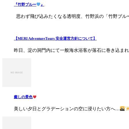
『竹野ブルー
』
思わず飛び込みたくなる透明度、竹野浜の「竹野ブル
【MERI AdventureTours 安全運営方針について】
昨日、淀の洞門内にて一般海水浴客が落石に巻き込まれる事
癒しの景色
美しい夕日とグラデーションの空に浸りたい方へ…