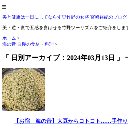
美と健康は一日にしてならず♡竹野の女将 宮崎裕紀のブログ
美・遊・食で五感を喜ばせる竹野ツーリズムをご紹介をしま
ホーム
>
海の音 自慢の食材・料理
>
「 日別アーカイブ：2024年03月13日 」
【お宿 海の音】大豆からコトコト……手作り