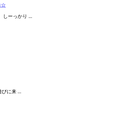
力☆
しーっかり ...
来 ...