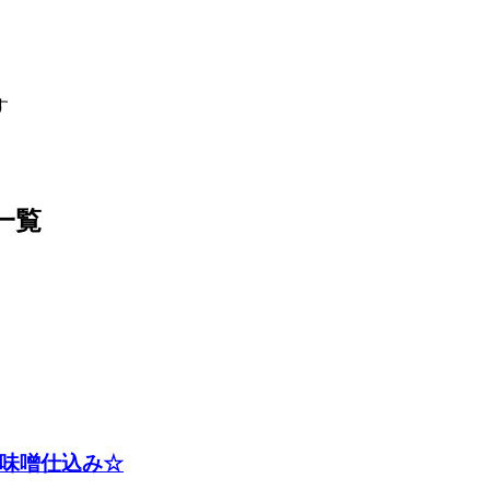
す
 一覧
味噌仕込み☆