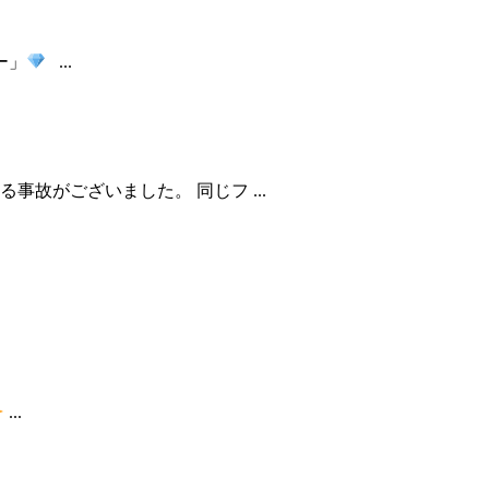
ー」
...
故がございました。 同じフ ...
...